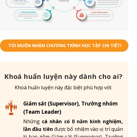
TÔI MUỐN NHẬN CHƯƠNG TRÌNH HỌC TẬP CHI TIẾT!
Khoá huấn luyện này dành cho ai?
Khoá huấn luyện này đặc biệt phù hợp với:
Giám sát (Supervisor), Trưởng nhóm
(Team Leader)
Những
cá nhân có 0 năm kinh nghiệm,
lần đầu tiên
được bổ nhiệm vào vị trí quản
lý bao gồm Giám sát (Supervisor), Trưởng