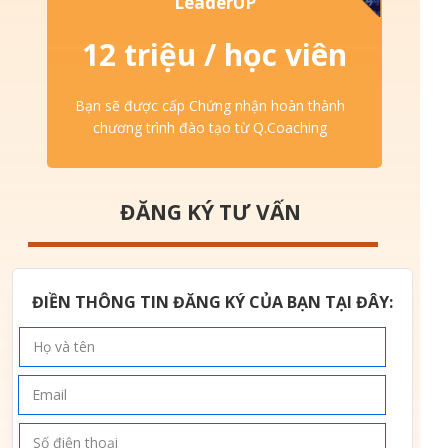
LeaderUP
12 triệu / học viên
Bạn sẽ được cấp Chứng nhận hoàn thành
chương trình đào tạo từ Q.Coaching
ĐĂNG KÝ TƯ VẤN
ĐIỀN THÔNG TIN ĐĂNG KÝ CỦA BẠN TẠI ĐÂY: