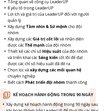
Tổng quan về công cụ LeaderUP
8 yếu tố trong LeaderUP
Lợi ích và giá trị của LeaderUP đối với người
quản lý
Xây dựng
Tầm nhìn & Sứ mệnh
cho đội
nhóm
Xây dựng các
Giá trị cốt lõi
và nhận diện
được các
Thế mạnh
của đội nhóm
Thiết kế các chỉ số
Hiệu suất
của đội nhóm
và triển khai các
Sáng kiến
cốt lõi để đạt
được các chỉ số hiệu suất đã đề ra
Chọn lọc và
xây dựng các mối quan hệ
chuyên nghiệp
Biết cách
Phát triển đội nhóm
thành công
KẾ HOẠCH HÀNH ĐỘNG TRONG 90 NGÀY
Xây dựng kế hoạch hành động trong 90 ngày sau
khi hoàn thành bản LeaderUP để thực thi các mục